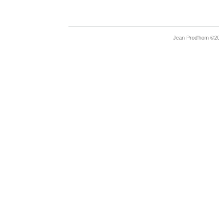
Jean Prod'hom ©20