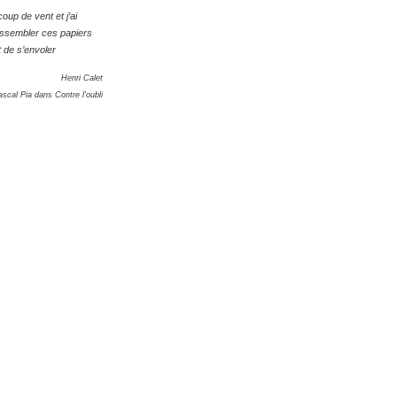
coup de vent et j’ai
ssembler ces papiers
t de s’envoler
Henri Calet
scal Pia dans Contre l'oubli
4373