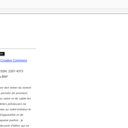
e
Creative Commons
: ISSN: 2267-4373
la BNF
ne rien retirer du torrent
 pensée (et pourtant,
au vaine et de sable les
lettes précieuses ne
mais au soleil intérieur le
'apparaître et de
'apaise parfois : je
dessein d'idées qui se