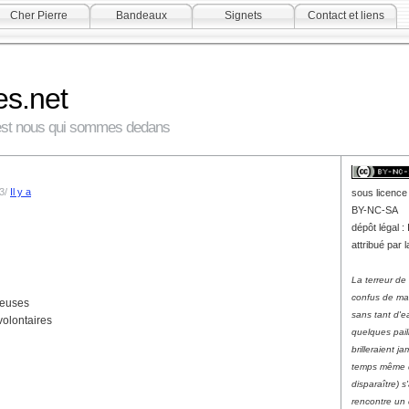
Cher Pierre
Bandeaux
Signets
Contact et liens
es.net
c'est nous qui sommes dedans
13/
Il y a
sous licenc
BY-NC-SA
dépôt légal 
attribué par 
La terreur de 
confus de ma
reuses
sans tant d'e
volontaires
quelques pail
brilleraient ja
temps même d
disparaître) s
rencontre un 