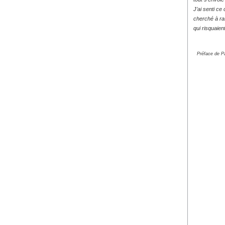
J’ai senti ce 
cherché à ra
qui risquaien
Préface de Pa
ISSN : 2267-