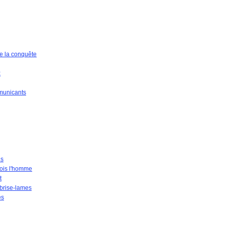
de la conquête
x
municants
us
 fois l'homme
t
brise-lames
es