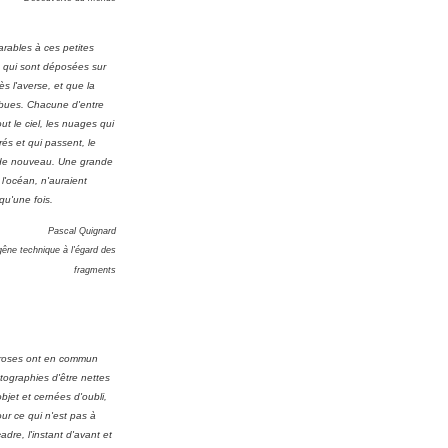
arables à ces petites
 qui sont déposées sur
ès l'averse, et que la
 bues. Chacune d'entre
tout le ciel, les nuages qui
rés et qui passent, le
it de nouveau. Une grande
 l'océan, n'auraient
 qu'une fois.
Pascal Quignard
êne technique à l'égard des
fragments
roses ont en commun
ographies d'être nettes
bjet et cernées d'oubli,
our ce qui n'est pas à
cadre, l'instant d'avant et