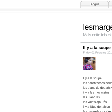
Blogue
lesmarg
Mais cette fois 
Il y a la soupe
Friday 01 February 20
Il y a la soupe
les parenthèses heu
les plans de départs 
il y a les mocassins
les Flandres
les volets ajourés
il y a l'âge de raison
les dessertes locales