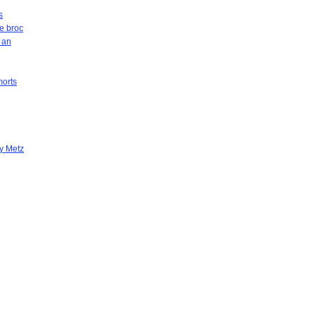
s
de broc
 an
morts
y Metz