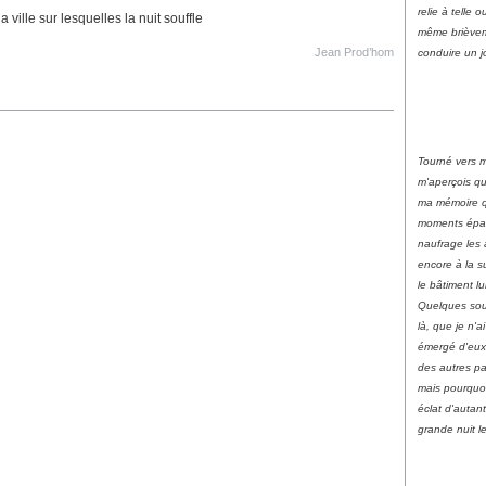
relie à telle o
la ville sur lesquelles la nuit souffle
même brièvem
Jean Prod’hom
conduire un jo
Tourné vers 
m'aperçois qu
ma mémoire q
moments épa
naufrage les a
encore à la s
le bâtiment l
Quelques sou
là, que je n'a
émergé d'eux
des autres pa
mais pourquoi b
éclat d'autant
grande nuit l