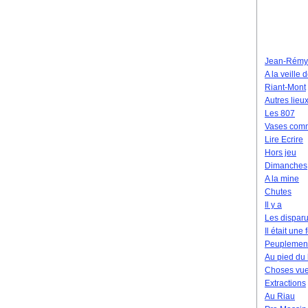
Jean-Rémy
A la veille 
Riant-Mont
Autres lieu
Les 807
Vases com
Lire Ecrire
Hors jeu
Dimanches
A la mine
Chutes
Il y a
Les dispar
Il était une
Peuplemen
Au pied du 
Choses vu
Extractions
Au Riau