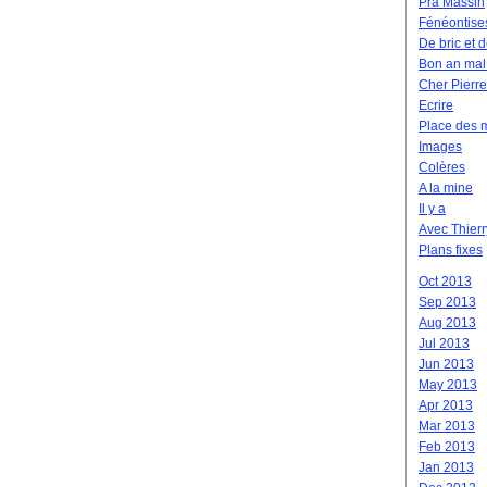
Pra Massin
Fénéontise
De bric et 
Bon an mal
Cher Pierre
Ecrire
Place des 
Images
Colères
A la mine
Il y a
Avec Thierr
Plans fixes
Oct 2013
Sep 2013
Aug 2013
Jul 2013
Jun 2013
May 2013
Apr 2013
Mar 2013
Feb 2013
Jan 2013