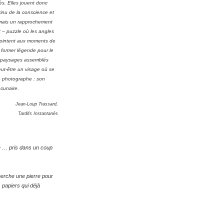
rès. Elles jouent donc
tinu de la conscience et
 mais un rapprochement
t – puzzle où les angles
jointent aux moments de
 former légende pour le
es paysages assemblés
ut-être un visage où se
e photographe : son
acunaire.
Jean-Loup Trassard,
Tardifs Instantanés
 … pris dans un coup
herche une pierre pour
 papiers qui déjà