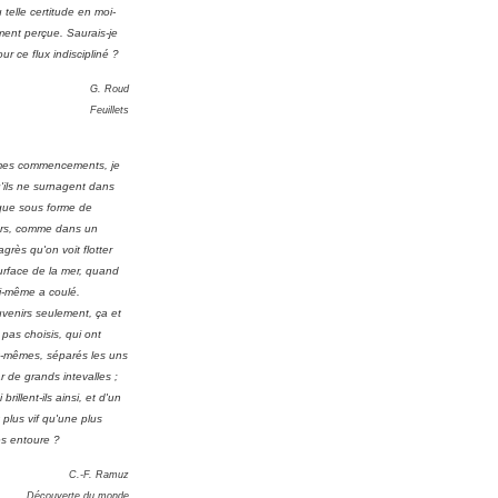
u telle certitude en moi-
ent perçue. Saurais-je
ur ce flux indiscipliné ?
G. Roud
Feuillets
mes commencements, je
'ils ne surnagent dans
ue sous forme de
rs, comme dans un
grès qu'on voit flotter
urface de la mer, quand
ui-même a coulé.
venirs seulement, ça et
i pas choisis, qui ont
-mêmes, séparés les uns
r de grands intevalles ;
rillent-ils ainsi, et d'un
 plus vif qu'une plus
es entoure ?
C.-F. Ramuz
Découverte du monde