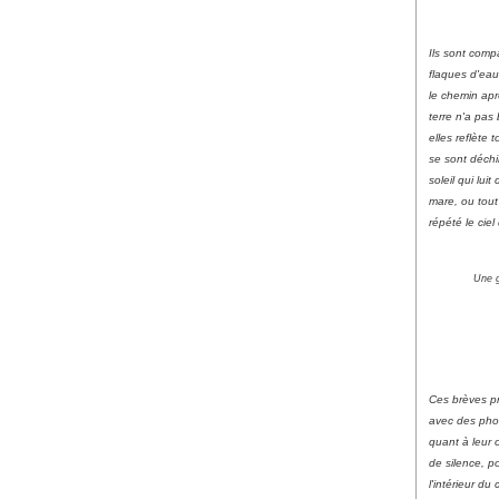
Ils sont comp
flaques d'eau
le chemin apr
terre n'a pas
elles reflète 
se sont déchi
soleil qui lu
mare, ou tout
répété le ciel
Une g
Ces brèves p
avec des phot
quant à leur o
de silence, p
l'intérieur du 