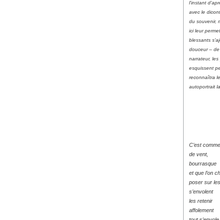
l'instant d'ap
avec le dicon
du souvenir,
ici leur perme
blessants s'a
douceur – de
narrateur, l
esquissent pe
reconnaîtra l
autoportrait l
C’est comme
de vent,
bourrasque
et que l’on c
poser sur les
s’envolent
les retenir
affolement
tout s’envole